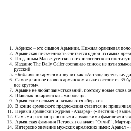
Абрикос – это символ Армении. Нижняя оранжевая полос
Армянская письменность считается одной из самых древ
По данным Массачусетского технологического института 
Издание The Daily Caller составило список из пяти язык
русский.
«Библия» по-армянски звучит как «Aствaцaшунч», т.е. д
Самое длинное слово в армянском языке состоит из 35 бу
все кругом».
Армяне не любят заимствований, поэтому новые слова об
Шашлык по-армянски - «хоровац».
Армянские пельмени называются «бораки».
В конце армянского предложения ставится не привычная н
Первый армянский журнал «Аздарар» («Вестник») вышел в
Самыми распространенными армянскими фамилиями явл
Армянская фамилия Петросян означает "Отчий", Мартиро
Интересно значение мужских армянских имен: Аракел – а