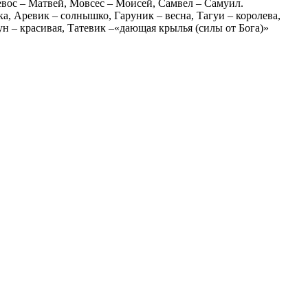
евос – Матвей, Мовсес – Моисей, Самвел – Самуил.
а, Аревик – солнышко, Гаруник – весна, Тагуи – королева,
 – красивая, Татевик –«дающая крылья (силы от Бога)»