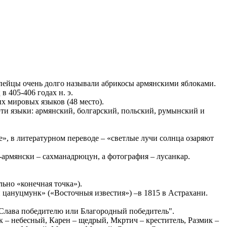
пейцы очень долго называли абрикосы армянскими яблоками.
 405-406 годах н. э.
х мировых языков (48 место).
 эти языки: армянский, болгарский, польский, румынский и
е», в литературном переводе – «светлые лучи солнца озаряют
армянски – сахманадрюцун, а фотография – лусанкар.
льно «конечная точка»).
 цануцмунк» («Восточныя известия») –в 1815 в Астрахани.
Слава победителю или Благородный победитель".
 – небесный, Карен – щедрый, Мкртич – креститель, Размик –