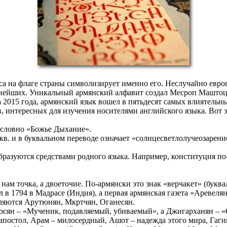
а на флаге страны символизирует именно его. Неслучайно евро
нейших. Уникальный армянский алфавит создал Месроп Маштоц в
2015 года, армянский язык вошел в пятьдесят самых влиятельны
ов, интересных для изучения носителями английского языка. Вот
ословно «Божье Дыхание».
кв. и в буквальном переводе означает «солнцесветлолучеозарени
разуются средствами родного языка. Например, конституция по-
ам точка, а двоеточие. По-армянски это знак «верчакет» (буква
 1794 в Мадрасе (Индия), а первая армянская газета «Аревелян
яются Арутюнян, Мкртчян, Оганесян.
сян – «Мученик, подавляемый, убиваемый», а Джигарханян – «
постол, Арам – милосердный, Ашот – надежда этого мира, Гагик