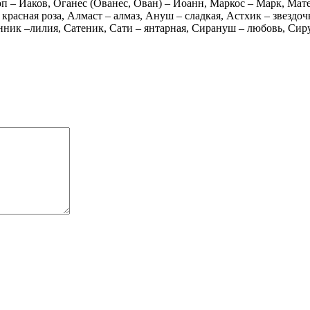
оп – Иаков, Оганес (Ованес, Ован) – Иоанн, Маркос – Марк, Мат
расная роза, Алмаст – алмаз, Ануш – сладкая, Астхик – звездочк
к –лилия, Сатеник, Сати – янтарная, Сирануш – любовь, Сирун