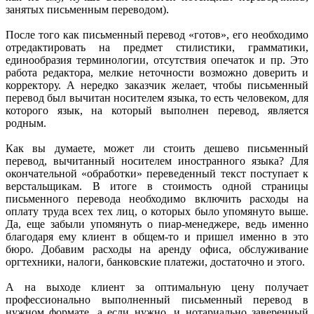
занятых письменным переводом).
После того как
письменный перевод
«готов», его необходимо
отредактировать на предмет стилистики, грамматики,
единообразия терминологии, отсутствия опечаток и пр. Это
работа редактора, мелкие неточности возможно доверить и
корректору. А нередко заказчик желает, чтобы
письменный
перевод
был вычитан носителем языка, то есть человеком, для
которого язык, на который выполнен перевод, является
родным.
Как вы думаете, может ли стоить дешево
письменный
перевод, вычитанный носителем иностранного языка? Для
окончательной «обработки» переведенный текст поступает к
верстальщикам. В итоге в стоимость одной страницы
письменного перевода необходимо включить расходы на
оплату труда всех тех лиц, о которых было упомянуто выше.
Да, еще забыли упомянуть о пиар-менеджере, ведь именно
благодаря ему клиент в общем-то и пришел именно в это
бюро. Добавим расходы на аренду офиса, обслуживание
оргтехники, налоги, банковские платежи, достаточно и этого.
А на выходе клиент за оптимальную цену получает
профессионально выполненный
письменный перевод
в
нужном формате, а если нужно, и нотариально заверенный