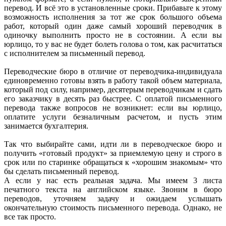
перевод. И всё это в установленные сроки. Прибавьте к этому
возможность исполнения за тот же срок большого объема
работ, который один даже самый хороший переводчик в
одиночку выполнить просто не в состоянии. А если вы
юрлицо, то у вас не будет болеть голова о том, как расчитаться
с исполнителем за
письменный перевод.
Переводческие бюро в отличие от переводчика-индивидуала
единовременно готовы взять в работу такой объем материала,
который под силу, например, десятерым переводчикам и сдать
его заказчику в десять раз быстрее. С оплатой
письменного
перевода
также вопросов не возникнет: если вы юрлицо,
оплатите услуги безналичным расчетом, и пусть этим
занимается бухгалтерия.
Так что выбирайте сами, идти ли в переводческое бюро и
получить «готовый продукт» за приемлемую цену и строго в
срок или по старинке обращаться к «хорошим знакомым» что
бы сделать
письменный перевод.
А если у нас есть реальная задача. Мы имеем 3 листа
печатного текста на английском языке. Звоним в бюро
переводов, уточняем задачу и ожидаем услышать
окончательную стоимость письменного перевода. Однако, не
все так просто.