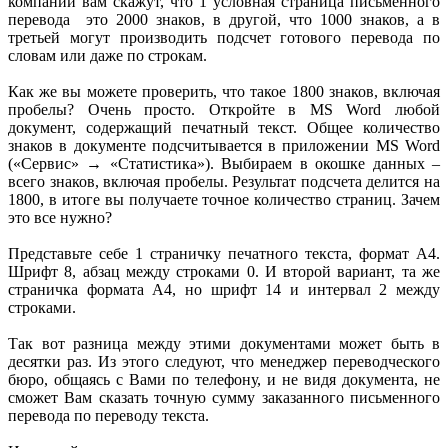
компании вам скажут, что 1 условная страница письменного
перевода это 2000 знаков, в другой, что 1000 знаков, а в
третьей могут производить подсчет готового перевода по
словам или даже по строкам.
Как же вы можете проверить, что такое 1800 знаков, включая
пробелы? Очень просто. Откройте в MS Word любой
документ, содержащий печатный текст. Общее количество
знаков в документе подсчитывается в приложении MS Word
(«Сервис» → «Статистика»). Выбираем в окошке данных –
всего знаков, включая пробелы. Результат подсчета делится на
1800, в итоге вы получаете точное количество страниц. Зачем
это все нужно?
Представьте себе 1 страничку печатного текста, формат А4.
Шрифт 8, абзац между строками 0. И второй вариант, та же
страничка формата А4, но шрифт 14 и интервал 2 между
строками.
Так вот разница между этими документами может быть в
десятки раз. Из этого следуют, что менеджер переводческого
бюро, общаясь с Вами по телефону, и не видя документа, не
сможет Вам сказать точную сумму заказанного письменного
перевода по переводу текста.