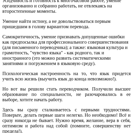
Усидчивость и готовность к многочасовой работе, умение
организованно и собранно работать, не отвлекаясь на
второстепенные моменты.
Умение найти истину, а не довольствоваться первым
пришедшим в голову вариантом перевода.
Самокритичность, умение признавать допущенные ошибки
как предпосылка для профессионального совершенствования
(для письменного переводчика); а также: языковая культура и
грамотность, "чувство языка" - как родного, так и
иностранного (это можно развить систематическими
занятиями и погружением в языковую среду).
Психологическая настроенность на то, что язык придется
учить всю жизнь (выучить язык до конца невозможно!).
Но вот вы решили стать переводчиком. Получили высшее
образование по специальности, не разочаровались в ее
выборе, хотите начать работу.
Здесь вы сразу сталкиваетесь с первыми трудностями.
Поверьте, делать первые шаги нелегко. Но необходимо! Всё и
сразу никогда не бывает. Нужно время, желание, вера в себя,
оптимизм и работа над собой (помните, совершенству нет
предела!).