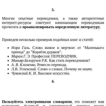
3.
Многие опытные переводчики, а также авторитетные
интернет-ресурсы советуют начинающим переводчикам
прочитать и
проанализировать определенную литературу
.
Приведем несколько примеров подобных книг и статей:
Нора Галь.
Слово живое и мертвое: от "Маленького
принца" до "Корабля дураков".
Мирам Г. Э.
Профессия: ПЕРЕВОДЧИК.
Миньяр-Белоручев Р.К.
Как стать переводчиком?
А. В. Клименко.
Ремесло перевода.
Л.В. Успенский.
Слово о словах. Почему не иначе.
Чуковский К. И
. Высокое искусство.
4.
Пользуйтесь электронными словарями
, это поможет вам
выполнить быстрый и качественный перевод текста