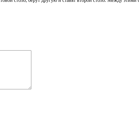
стовой столб, берут другую и ставят второй столб. Между этими