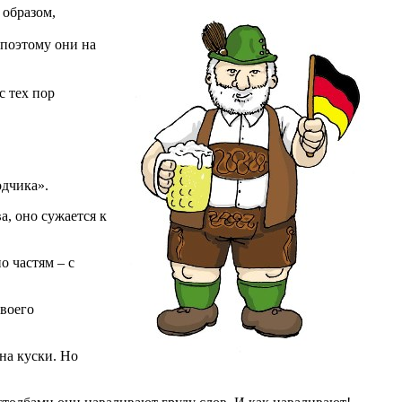
 образом,
 поэтому они на
с тех пор
одчика».
а, оно сужается к
о частям – с
своего
на куски. Но