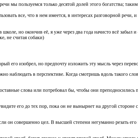
ечи мы пользуемся только десятой долей этого богатства; таким
овать все, что в нем имеется, в интересах разговорной речи, и
коле, но окончив её, я уже через два года начисто всё забыл и 
е, не считая собаки)
торый его изобрел, но предпочту изложить эту мысль через перев
но наблюдать в перспективе. Когда смотришь вдоль такого слов
ставные слова или потребовал бы, чтобы они преподносились п
видите его до тех пор, пока он не вынырнет на другой стороне 
если он совершенно цел. В высшей степени негуманно резать его 