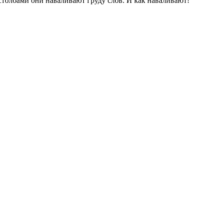
 столбами они наваливают груду слов. И как наваливают!