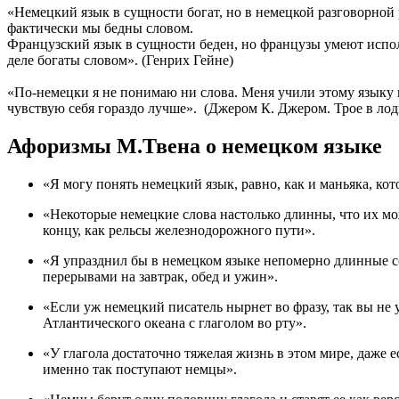
«Немецкий язык в сущности богат, но в немецкой разговорной р
фактически мы бедны словом.
Французский язык в сущности беден, но французы умеют использ
деле богаты словом». (Генрих Гейне)
«По-немецки я не понимаю ни слова. Меня учили этому языку в ш
чувствую себя гораздо лучше». (Джером К. Джером. Трое в лодк
Афоризмы М.Твена о немецком языке
«Я могу понять немецкий язык, равно, как и маньяка, ко
«Некоторые немецкие слова настолько длинны, что их мож
концу, как рельсы железнодорожного пути».
«Я упразднил бы в немецком языке непомерно длинные со
перерывами на завтрак, обед и ужин».
«Если уж немецкий писатель нырнет во фразу, так вы не у
Атлантического океана с глаголом во рту».
«У глагола достаточно тяжелая жизнь в этом мире, даже 
именно так поступают немцы».