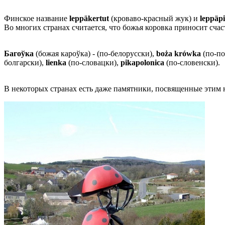
энтомологов
,
Финское название
leppäkertut
(кроваво-красный жук) и
leppäp
его
Во многих странах считается, что божья коровка приносит счаст
точная
дата
Багоўка
(божая кароўка) - (по-белорусски),
boża krówka
(по-по
неизвестна,
болгарски),
lienka
(по-словацки),
pikapolonica
(по-словенски).
а
вот
В некоторых странах есть даже памятники, посвященные этим
традиция
отмечать
этот
праздник
укрепилась
в
начале
2000-
х
годов
.
Научное