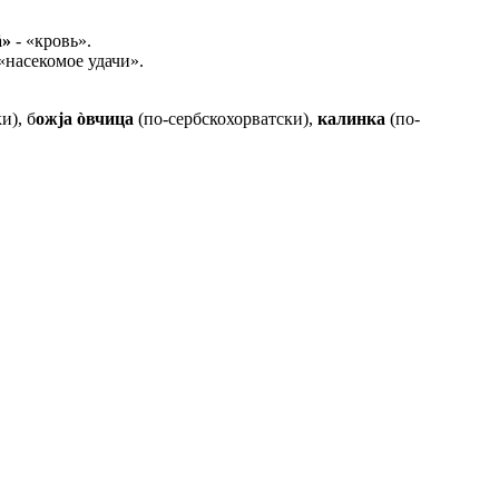
ä»
- «кровь».
«насекомое удачи».
и), б
ожja òвчица
(по-сербскохорватски),
калинка
(по-