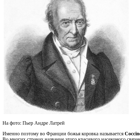
На фото: Пьер Андре Латрей
Именно поэтому во Франции божья коровка называется
Coccine
Во многих странах название этого красивого насекомого связа