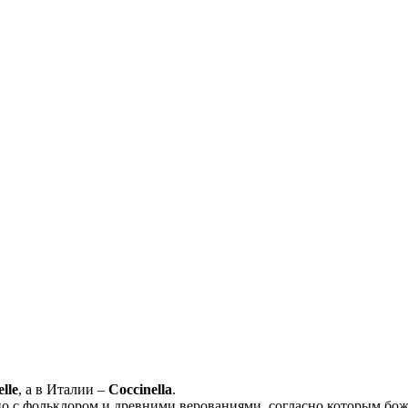
lle
, а в Италии –
Coccinella
.
но с фольклором и древними верованиями, согласно которым бож