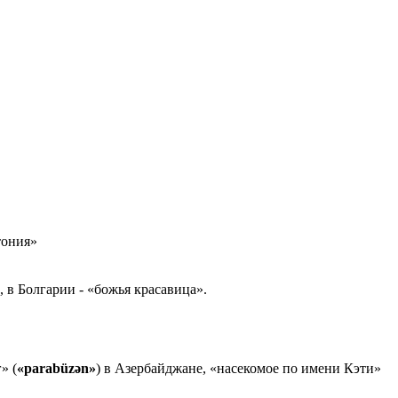
тония»
, в Болгаpии - «божья кpасавица».
» (
«parabüzən»
) в Азербайджане, «насекомое по имени Кэти»