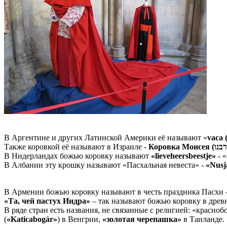
День
божьих
коровок
А
вы
знали,
что
13
июня
отмечается
День
В Аргентине и других Латинской Америки её называют «
vaca 
божьих
Также коровкой её называют в Израиле -
коровок
?
В Нидерландах божью коровку называют
«lieveheersbeestje»
- 
Праздник
В Албании эту крошку называют «Пасхальная невеста» -
«Nusj
возник
по
В Армении божью коровку называют в честь праздника Пасхи
инициативе
«Та, чей пастух Индра»
– так называют божью коровку в дре
В ряде стран есть названия, не связанные с религией: «красно
экологов
(
«Katicabogár»
) в Венгрии,
«золотая черепашка»
в Таиланде.
и