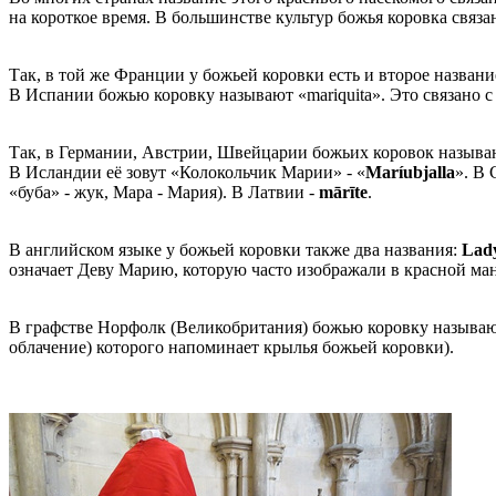
на короткое время. В большинстве культур божья коровка связ
Так, в той же Франции у божьей коровки есть и второе названи
В Испании божью коровку называют «mariquita». Это связано 
Так, в Германии, Австрии, Швейцарии божьих коровок назыв
В Исландии её зовут «Колокольчик Марии» - «
Maríubjalla
». В
«буба» - жук, Мара - Мария). В Латвии -
mārīte
.
В английском языке у божьей коровки также два названия:
Lad
означает Деву Марию, которую часто изображали в красной ма
В графстве Норфолк (Великобритания) божью коровку называ
облачение) которого напоминает крылья божьей коровки).