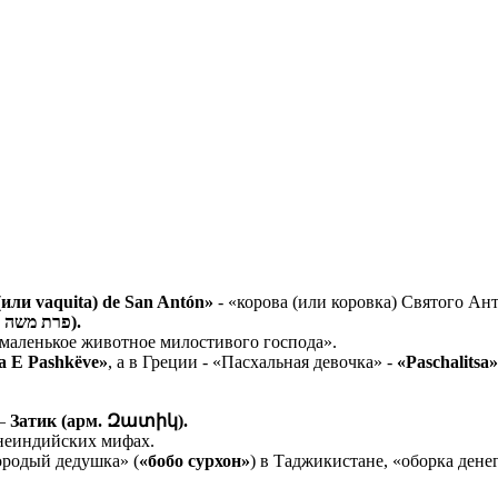
(или vaquita) de San Antón»
- «корова (или коровка) Святого Ан
Коровка Моисея (פרת משה רבנו).
«маленькое животное милостивого господа».
a E Pashkëve»
, а в Греции - «Пасхальная девочка» -
«Paschalitsa»
 –
Затик (арм. Զատիկ).
внеиндийских мифах.
бородый дедушка» (
«бобо сурхон»
) в Таджикистане, «оборка денег