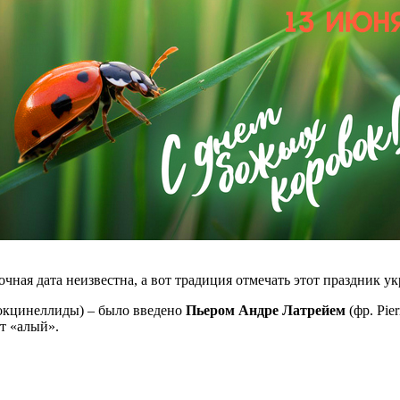
чная дата неизвестна, а вот традиция отмечать этот праздник ук
окцинеллиды) – было введено
Пьером Андре Латрейем
(фр. Pie
ет «алый».