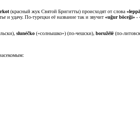
irkot
(красный жук Святой Бригитты) происходят от слова
«lepp
ье и удачу. По-турецки её название так и звучит
«uğur böceği»
- 
льски),
slunéčko
(«солнышко») (по-чешски),
boružėlė
(по-литовск
 насекомым: