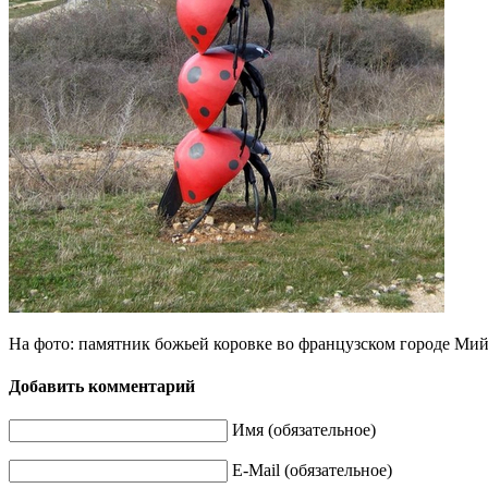
название
этого
семейства
жуков
–
лат.
Coccinellidae
(кокцинеллиды)
–
было
введено
Пьером
Андре
Латрейем
На фото: памятник божьей коровке во французском городе Ми
(фр.
Добавить комментарий
Pierre
André
Имя (обязательное)
Latreille),
E-Mail (обязательное)
французским