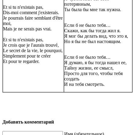
потерянным,
Et si tu n'existais pas,
Ты была бы мне так нужна.
Dis-moi comment j'existerais.
Je pourrais faire semblant d'être
moi,
Если б не было тебя…
Mais je ne serais pas vrai.
Скажи, как бы тогда жил я.
Я мог бы делать вид, что это я,
Et si tu n'existais pas,
Но я бы не был настоящим.
Je crois que je l'aurais trouvé,
Le secret de la vie, le pourquoi,
Simplement pour te créer
Если б не было тебя…
Et pour te regarder.
Я думаю, я бы тогда нашел ее,
Тайну жизни, ее смысл,
Просто для того, чтобы тебя
создать
И на тебя смотреть.
Добавить комментарий
Имя (обязательное)