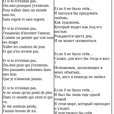
Et si tu n'existais pas,
Dis-moi pourquoi j'existerais.
Если б не было тебя…
Pour traîner dans un monde
Я пытался бы придумать
sans toi,
любовь.
Sans espoir et sans regrets.
Как художник,
Который видит как под его
Et si tu n'existais pas,
кистью
J'essaierais d'inventer l'amour,
Рождаются цвета дня,
Comme un peintre qui voit sous
И не может опомниться.
ses doigts
Naître les couleurs du jour.
Et qui n'en revient pas.
Если б не было тебя…
Скажи, для кого бы тогда я жил
Et si tu n'existais pas,
?
Dis-moi pour qui j'existerais.
Незнакомок, засыпающих в
Des passantes endormies dans
моих объятьях,
mes bras
Тех, кого я никогда не любил.
Que je n'aimerais jamais.
Et si tu n'existais pas,
Если б не было тебя…
Je ne serais qu'un point de plus
Я был бы лишь еще одной
Dans ce monde qui vient et qui
точкой
va,
В этом мире, который приходит
Je me sentirais perdu,
и уходит.
J'aurais besoin de toi.
Я чувствовал бы себя