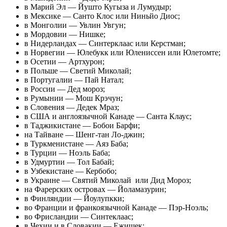
в Марий Эл — Йушто Кугыза и Лумудыр;
в Мексике — Санто Клос или Ниньйо Диос;
в Монголии — Увлин Увгун;
в Мордовии — Нишке;
в Нидерландах — Синтерклаас или Керстман;
в Норвегии — Юлебукк или Юлениссен или Юлетомте;
в Осетии — Артхурон;
в Польше — Светий Миколай;
в Португалии — Пай Натал;
в России — Дед мороз;
в Румынии — Мош Крэчун;
в Словения — Дедек Мраз;
в США и англоязычной Канаде — Санта Клаус;
в Таджикистане — Бобои Барфи;
на Тайване — Шенг-тан Ло-джин;
в Туркменистане — Аяз Баба;
в Турции — Ноэль Баба;
в Удмуртии — Тол Бабай;
в Узбекистане — Кербобо;
в Украине — Святий Миколай или Дид Мороз;
на Фарерских островах — Йоламазурин;
в Финляндии — Йоулупкки;
во Франции и франкоязычной Канаде — Пэр-Ноэль;
во Фрисландии — Синтеклаас;
в Чехии и в Словакии — Ежишек;