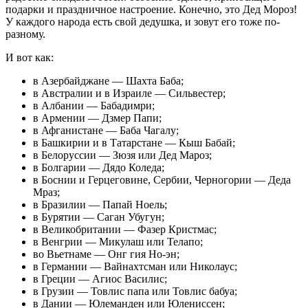
подарки и праздничное настроение. Конечно, это Дед Мороз!
У каждого народа есть свой дедушка, и зовут его тоже по-
разному.
И вот как:
в Азербайджане — Шахта Баба;
в Австралии и в Израиле — Сильвестер;
в Албании — Бабадимри;
в Армении — Дзмер Папи;
в Афганистане — Баба Чагалу;
в Башкирии и в Татарстане — Кыш Бабай;
в Белоруссии — Зюзя или Дед Мароз;
в Болгарии — Дядо Коледа;
в Боснии и Герцеговине, Сербии, Черногории — Деда
Мраз;
в Бразилии — Папай Ноель;
в Бурятии — Саган Убугун;
в Великобритании — Фазер Кристмас;
в Венгрии — Микулаш или Телапо;
во Вьетнаме — Онг гия Но-эн;
в Германии — Вайнахтсман или Николаус;
в Греции — Агиос Василис;
в Грузии — Товлис папа или Товлис бабуа;
в Дании — Юлеманден или Юлениссен;