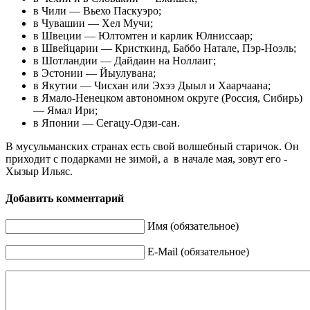
в Чили — Вьехо Паскуэро;
в Чувашии — Хeл Мучи;
в Швеции — Юлтомтен и карлик Юлниссаар;
в Швейцарии — Кристкинд, Баббо Натале, Пэр-Ноэль;
в Шотландии — Дайдаин на Ноллаиг;
в Эстонии — Йыулувана;
в Якутии — Чисхан или Эхээ Дыыл и Хаарчаана;
в Ямало-Ненецком автономном округе (Россия, Сибирь)
— Ямал Ири;
в Японии — Сегацу-Одзи-сан.
В мусульманских странах есть свой волшебный старичок. Он
приходит с подарками не зимой, а в начале мая, зовут его -
Хызыр Ильяс.
Добавить комментарий
Имя (обязательное)
E-Mail (обязательное)