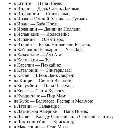
в Египте — Папа Ноель;
в Индии — Дада, Санта, Лакшми;
в Индонезии — Синтерклас;
в Ираке и Южной Африке — Гусалех;
в Иране — Баба Ноель;
в Ирландии — Даиди на Ноллаиг;
в Исланидии — Йоласвейн;
в Испании — Олентцеро;
в Италии — Баббо Натале или Бефана;
в Кабардино-Балкарии — Уэс-Дадэ;
в Казахстане — Аяз Ата;
в Калмыкии — Зул;
в Карелии — Паккайне;
в Каталонии — Синтерклаас;
в Китае — Шень Дань Лаорен;
на Кипре — Святой Василий;
в Колумбии — Папа Паскуаль;
в Корее — Санта Куллосу;
в Курдистане — Пир Мам;
на Кубе — Бальтасар, Гаспар и Мельчор;
в Латвии — Салавецис;
в Латинской Америке — Папа Ноель;
в Литве — Каледу Синелис или Синелис Сантис;
в Лихтенштейне — Крискинд;
в Македонии — Дедо Мраз;