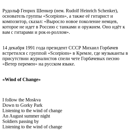
Рудольф Генрих Шенкер (нем. Rudolf Heinrich Schenker),
основатель группы «Scorpions», а также её гитарист и
композитор, сказал: «Выросло новое поколение немцев,
которое не идет в Россию с танками и оружием. Оно идёт к
вам с гитарами и рок-н-роллом».
14 декабря 1991 года президент СССР Михаил Горбачев
встретился с группой «Scorpions» в Кремле, где музыканты в
присутствии журналистов спели чете Горбачевых песню
«Ветер перемен» на русском языке.
«Wind of Change»
I follow the Moskva
Down to Gorky Park
Listening to the wind of change
An August summer night
Soldiers passing by
Listening to the wind of change