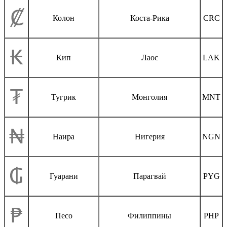
Колон
Коста-Рика
CRC
Кип
Лаос
LAK
Тугрик
Монголия
MNT
Наира
Нигерия
NGN
Гуарани
Парагвай
PYG
Песо
Филиппины
PHP