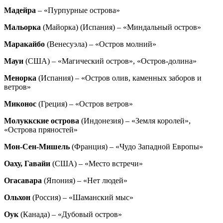
Мадейра
– «Пурпурные острова»
Мальорка
(Майорка) (Испания) – «Миндальный остров»
Маракайбо
(Венесуэла) – «Остров молний»
Мауи
(США) – «Магический остров», «Остров-долина»
Менорка
(Испания) – «Остров олив, каменных заборов и
ветров»
Миконос
(Греция) – «Остров ветров»
Молуккские острова
(Индонезия) – «Земля королей»,
«Острова пряностей»
Мон-Сен-Мишель
(Франция) – «Чудо Западной Европы»
Оаху, Гавайи
(США) – «Место встречи»
Огасавара
(Япония) – «Нет людей»
Ольхон
(Россия) – «Шаманский мыс»
Оук
(Канада) – «Дубовый остров»