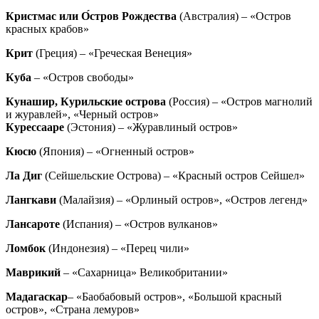
Кристмас или О́стров Рождества
(Австралия) – «Остров
красных крабов»
Крит
(Греция) – «Греческая Венеция»
Куба
– «Остров свободы»
Кунашир, Курильские острова
(Россия) – «Остров магнолий
и журавлей», «Черный остров»
Курессааре
(Эстония) – «Журавлиный остров»
Кюсю
(Япония) – «Огненный остров»
Ла Диг
(Сейшельские Острова) – «Красный остров Сейшел»
Лангкави
(Малайзия) – «Орлиный остров», «Остров легенд»
Лансароте
(Испания) – «Остров вулканов»
Ломбок
(Индонезия) – «Перец чили»
Маврикий
– «Сахарница» Великобритании»
Мадагаскар
– «Баобабовый остров», «Большой красный
остров», «Страна лемуров»