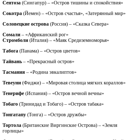
Сентоза
(Сингапур) – «Остров тишины и спокойствия»
Сокотра
(Йемен) – «Остров счастья», «Затерянный мир»
Соловецкие острова
(Россия) – «Сказка Севера»
Сомали
– «Африканский рог»
Стромболи
(Италия) – «Маяк Средиземноморья»
Табога
(Панама) – «Остров цветов»
Тайвань
– «Прекрасный остров»
Тасмания
– «Родина эвкалиптов»
Тевеуни
(Фиджи) – «Мировая столица мягких кораллов»
Тенерифе
(Испания) – «Остров вечной вечны»
Тобаго
(Тринидад и Тобаго) – «Остров табака»
Тонгатапу
(Тонга) – «Остров дружбы»
Тортола
(Британские Виргинские Острова) – «Земля
горлицы»