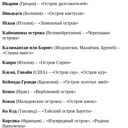
Икария
(Греция) – «Остров долгожителей»
Инкауаси
(Боливия) – «Остров кактусов»
Искья
(Италия) – «Лимонный остров»
Каймановы острова
(Великобритания) – «Черепашьи
острова»
Калимантан или Борне
о (Индонезия, Малайзия, Бруней) –
«Страна манго»
Капри
(Италия) – «Остров Сирен»
Кауаи, Гавайи
(США) – «Остров сад», «Остров кур»
Кеймада-Гранди
(Бразилия) – «Остров золотых змей»
Кешм
(Иран) – «Верблюжий остров»
Кокоа
(Мальдивские острова) – «Остров какао»
Ко Куд
(Таиланд) – «Тайский остров Баунти»
Корсика
(Франция) – «Изумрудный остров», «Родина
Наполеона»