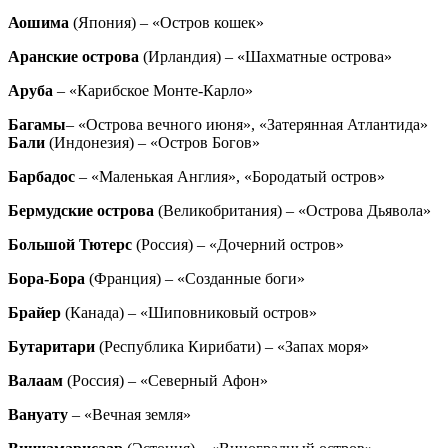
Аошима
(Япония) – «Остров кошек»
Аранские острова
(Ирландия) – «Шахматные острова»
Аруба
– «Карибское Монте-Карло»
Багамы
– «Острова вечного июня», «Затерянная Атлантида»
Бали
(Индонезия) – «Остров Богов»
Барбадос
– «Маленькая Англия», «Бородатый остров»
Бермудские острова
(Великобритания) – «Острова Дьявола»
Большой Тютерс
(Россия) – «Дочерний остров»
Бора-Бора
(Франция) – «Созданные боги»
Брайер
(Канада) – «Шиповниковый остров»
Бутаритари
(Республика Кирибати) – «Запах моря»
Валаам
(Россия) – «Северный Афон»
Вануату
– «Вечная земля»