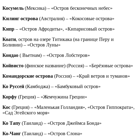
Косумель
(Мексика) – «Остров бесконечных небес»
Килинг острова
(Австралия) – «Кокосовые острова»
Кипр
– «Остров Афродиты», «Кипарисовый остров»
Коати
, остров на озере Титикака (на границе Перу и
Боливии) – «Остров Луны»
Кондао
( Вьетнам) – «Остров Лобстеров»
Койвисто
(финское название) (Россия) – «Берёзовые острова»
Командорские острова
(Россия) – «Край ветров и туманов»
Ко Руссей
(Камбоджа) – «Бамбуковый остров»
Корфу
(Греция) – «Жемчужина Греции»
Кос
(Греция) – «Маленькая Голландия», «Остров Гиппократа»,
«Сад Эгейского моря»
Ко Тапу
(Таиланд) – «Остров Джеймса Бонда»
Ко-Чанг
(Таиланд) – «Остров Слона»