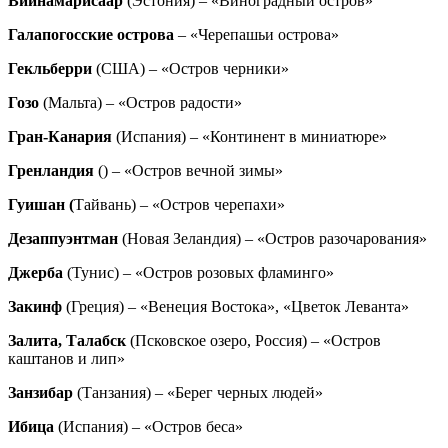
Виинамарисаар
(Эстония) – «Виноградный остров»
Галапогосские острова
– «Черепашьи острова»
Гекльберри
(США) – «Остров черники»
Гозо
(Мальта) – «Остров радости»
Гран-Канария
(Испания) – «Континент в миниатюре»
Гренландия
() – «Остров вечной зимы»
Гуишан (
Тайвань) – «Остров черепахи»
Дезаппуэнтман
(Новая Зеландия) – «Остров разочарования»
Джерба
(Тунис) – «Остров розовых фламинго»
Закинф
(Греция) – «Венеция Востока», «Цветок Леванта»
Залита, Талабск
(Псковское озеро, Россия) – «Остров
каштанов и лип»
Занзибар
(Танзания) – «Берег черных людей»
Ибица
(Испания) – «Остров беса»