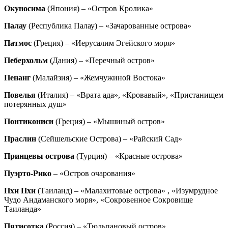
Окуносима
(Япония) – «Остров Кролика»
Палау
(Республика Палау) – «Зачарованные острова»
Патмос
(Греция) – «Иерусалим Эгейского моря»
Пеберхольм
(Дания) – «Перечный остров»
Пенанг
(Малайзия) – «Жемчужиной Востока»
Повелья
(Италия) – «Врата ада», «Кровавый», «Пристанищем
потерянных душ»
Понтикониси
(Греция) – «Мышиный остров»
Праслин
(Сейшельские Острова) – «Райский Сад»
Принцевы острова
(Турция) – «Красные острова»
Пуэрто-Рико
– «Остров очарования»
Пхи Пхи
(Таиланд) – «Малахитовые острова» , «Изумрудное
Чудо Андаманского моря», «Сокровенное Сокровище
Таиланда»
Пятисотка
(Россия) – «Тюльпановый остров»