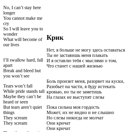
No, I can’t stay here
longer
You cannot make me
cry
So I will leave you to
wonder
Крик
What will become of
our lives
Нет, я больше не могу здесь оставаться
Ты не заставишь меня плакать
I’ll swallow hard, fall
И я оставлю тебя с мыслями о том,
apart
Что станет с нашей жизнью
Break and bleed but
you won’t see
Боль пронзит меня, разорвет на куски,
Tears won’t fall
Разобьет на части, я буду истекать
While pride stands tall
кровью, но ты не заметишь
Maybe they can’t be
На глазах не выступят слезы
heard or seen
But tears aren’t quiet
Пока сильна моя гордость
things
Может, их не видно и не слышно
They scream
Но слезы никогда не молчат
They scream
Они кричат
Они кричат