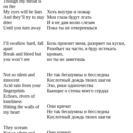
Though my throat is
on fire
My eyes will be liars
Хоть внутри и пожар
And they’ll try to stay
Мои глаза будут лгать
drier
И я не дам волю слезам
Until you turn away
Пока ты не отвернешься
I’ll swallow hard, fall
Боль пронзит меня, разорвет на куски,
apart
Разобьет на части, я буду истекать
Break and bleed but
кровью,
you won’t see
но ты не заметишь
Not so silent and
Не так бесшумны и бесследны
innocent
Кислотный дождь твоих шагов
Acid rain from your
Эхо, реки одиночества
fingerprints
Бьющие о стены моего сердца
Echoes, rivers of
loneliness
Они кричат
Hitting the walls of
Не так бесшумны и бесследны
my heart
Кислотный дождь твоих шагов
They scream
Они кричат
Not so silent and