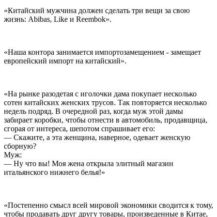
«Китайский мужчина должен сделать три вещи за свою
жизнь: Abibas, Like и Reembok».
«Наша контора занимается импортозамещением - замещает
европейский импорт на китайский».
«На рынке разодетая с иголочки дама покупает несколько
сотен китайских женских трусов. Так повторяется несколько
недель подряд. В очередной раз, когда муж этой дамы
забирает коробки, чтобы отнести в автомобиль, продавщица,
сгорая от интереса, шепотом спрашивает его:
— Скажите, а эта женщина, наверное, одевает женскую
сборную?
Муж:
— Ну что вы! Моя жена открыла элитный магазин
итальянского нижнего белья!»
«Постепенно смысл всей мировой экономики сводится к тому,
чтобы продавать друг другу товары, произведенные в Китае,