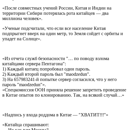
«После совместных учений России, Китая и Индии на
территории Сибири потерялась рота китайцев — два
миллиона человек».
«Ученые подсчитали, что если все население Китая
подпрыгнет вверх на один метр, то Земля сойдет с орбиты и
упадет на Солнце».
«Из отчета служб безопасности "… по поводу взлома
китайцами сервера Пентагона":
1) Каждый китаец попробовал один пароль.
2) Каждый второй пароль был "maodzedun".
3) На 657983241-й попытке сервер согласился, что у него
пароль "maodzedun"».
«Спецкомиссия ООН приняла решение запретить проведение
в Китае опытов по клонированию. Так, на всякий случай…»
«Надпись у входа роддома в Китае — "ХВАТИТ!!!"»
«Китайца спрашивают:
— Ну как вам Москва?