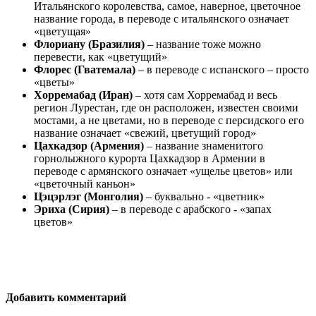
Итальянского королевства, самое, наверное, цветочное
название города, в переводе с итальянского означает
«цветущая»
Флориану (Бразилия)
– название тоже можно
перевести, как «цветущий»
Флорес (Гватемала)
– в переводе с испанского – просто
«цветы»
Хорремабад (Иран)
– хотя сам Хорремабад и весь
регион Лурестан, где он расположен, известен своими
мостами, а не цветами, но в переводе с персидского его
название означает «свежий, цветущий город»
Цахкадзор (Армения)
– название знаменитого
горнолыжного курорта Цахкадзор в Армении в
переводе с армянского означает «ущелье цветов» или
«цветочный каньон»
Цэцэрлэг (Монголия)
– буквально - «цветник»
Эриха (Сирия)
– в переводе с арабского - «запах
цветов»
Добавить комментарий