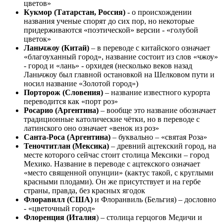
цветов»
Кукмор (Татарстан, Россия)
- о происхождении
названия ученые спорят до сих пор, но некоторые
придерживаются «поэтической» версии - «голубой
цветок»
Ланьчжоу (Китай)
– в переводе с китайского означает
«благоуханный город», название состоит из слов «чжоу»
- город и «лань» - орхидея (несколько веков назад
Ланьчжоу был главной остановкой на Шелковом пути и
носил название «Золотой город»)
Порторож (Словения)
– название известного курорта
переводится как «порт роз»
Росарио (Аргентина)
– вообще это название обозначает
традиционные католические чётки, но в переводе с
латинского оно означает «венок из роз»
Санта-Роса (Аргентина)
– буквально – «святая Роза»
Теночтитлан (Мексика)
– древний ацтекский город, на
месте которого сейчас стоит столица Мексики – город
Мехико. Название в переводе с ацтекского означает
«место священной опунции» (кактус такой, с круглыми
красными плодами). Он же присутствует и на гербе
страны, правда, без красных ягодок
Флоравилл (США)
и Флоранвиль (Бельгия) – дословно
- «цветочный город»
Флоренция (Италия
) – столица герцогов Медичи и