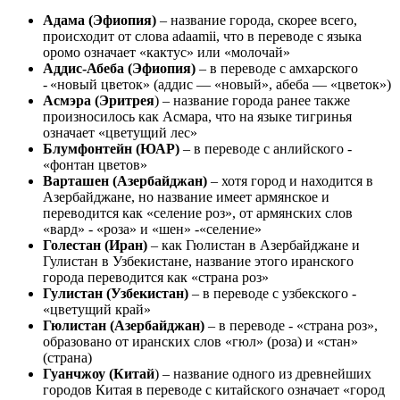
Адама (Эфиопия)
– название города, скорее всего,
происходит от слова adaamii, что в переводе с языка
оромо означает «кактус» или «молочай»
Аддис-Абеба (Эфиопия)
– в переводе с амхарского
- «новый цветок» (аддис — «новый», абеба — «цветок»)
Асмэра (Эритрея
) – название города ранее также
произносилось как Асмара, что на языке тигринья
означает «цветущий лес»
Блумфонтейн (ЮАР)
– в переводе с анлийского -
«фонтан цветов»
Варташен (Азербайджан)
– хотя город и находится в
Азербайджане, но название имеет армянское и
переводится как «селение роз», от армянских слов
«вард» - «роза» и «шен» -«селение»
Голестан (Иран)
– как Гюлистан в Азербайджане и
Гулистан в Узбекистане, название этого иранского
города переводится как «страна роз»
Гулистан (Узбекистан)
– в переводе с узбекского -
«цветущий край»
Гюлистан (Азербайджан)
– в переводе - «страна роз»,
образовано от иранских слов «гюл» (роза) и «стан»
(страна)
Гуанчжоу (Китай
) – название одного из древнейших
городов Китая в переводе с китайского означает «город