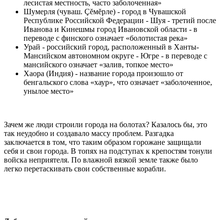
лесистая местность, часто заболоченная»
Шумерля (чуваш. Çĕмĕрле) - город в Чувашской
Республике Российской Федерации - Шуя - третий после
Иванова и Кинешмы город Ивановской области - в
переводе с финского означает «болотистая река»
Урай - российский город, расположенный в Ханты-
Мансийском автономном округе - Югре - в переводе с
мансийского означает «залив, топкое место»
Хаора (Индия) - название города произошло от
бенгальского слова «хаур», что означает «заболоченное,
унылое место»
Зачем же люди строили города на болотах? Казалось бы, это
так неудобно и создавало массу проблем. Разгадка
заключается в том, что таким образом горожане защищали
себя и свои города. В топях на подступах к крепостям тонули
войска неприятеля. По влажной вязкой земле также было
легко перетаскивать свои собственные корабли.