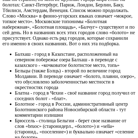
болотах: Санкт-Петербург, Париж, Лондон, Берлин, Баку,
Тбилиси, Амстердам, Венеция. Список можно продолжать.
Слово «Москва» в финно-угорских языках означает «мокрое,
топкое место». Московские топонимы «Болотная
набережная», «Болотная площадь», «Балчуг» существуют и по
сей день. Но в названиях всех этих городов слово «болото» не
присутствует. Однако есть ряд городов, которые сохранили
его именно в своих названиях. Вот о них эта подборка.
Балхаш - город в Казахстане, расположенный на
северном побережье озера Балхаш - в переводе с
казахского - «кочковатое болотистое место, топь»
Бельцы (также Бэлць) - второй по величине город
Молдавии. В переводе означает «болото, плавни, озеро»,
что обусловлено заболоченностью местности в
окрестностях города
Блатна - город в Чехии - своё название город получил от
соседних болот - «блат».
Болотное - город в России, административный центр
Болотнинского района Новосибирской области - тут
комментарии излишни
Брюссель - столица Бельгии - берет свое название от
слов «bruoc» (старонидерл., «болото») и «sella»
(старонид., «поселение») и буквально означает «селение
на болоте»