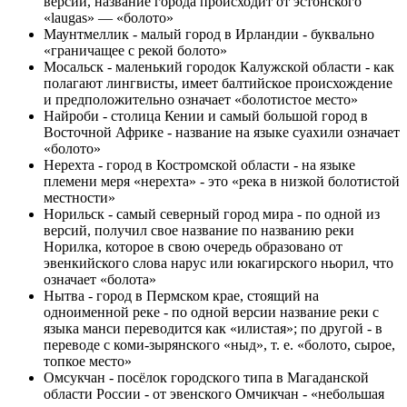
версий, название города происходит от эстонского
«laugas» — «болото»
Маунтмеллик - малый город в Ирландии - буквально
«граничащее с рекой болото»
Мосальск - маленький городок Калужской области - как
полагают лингвисты, имеет балтийское происхождение
и предположительно означает «болотистое место»
Найроби - столица Кении и самый большой город в
Восточной Африке - название на языке суахили означает
«болото»
Нерехта - город в Костромской области - на языке
племени меря «нерехта» - это «река в низкой болотистой
местности»
Норильск - самый северный город мира - по одной из
версий, получил свое название по названию реки
Норилка, которое в свою очередь образовано от
эвенкийского слова нарус или юкагирского ньорил, что
означает «болота»
Нытва - город в Пермском крае, стоящий на
одноименной реке - по одной версии название реки с
языка манси переводится как «илистая»; по другой - в
переводе с коми-зырянского «ныд», т. е. «болото, сырое,
топкое место»
Омсукчан - посёлок городского типа в Магаданской
области России - от эвенского Омчикчан - «небольшая