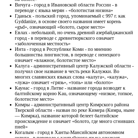
Вичуга - город в Ивановской области России - в
переводе с языка мерян - «болотистая низина»
Гданьск - польский город, упоминаемый с 997 г. как
Gyddanize, в основе своего названия имеет корень
«gъd», означающий «болото, сырое место»
Евлах - небольшой, но очень древний азербайджанский
город - в переводе с древнетюркского означает
«заболоченная местность»
Инта - город в Республике Коми - по мнению
большинства лингвистов, в переводе с ненецкого
означает «влажное, болотистое место»
Калуга - административный центр Калужской области -
получил свое название в честь реки Калужки. Во
многих славянских языках слова «калуга», «калужа»,
«лужа» означает «грязь», «топь» или «болото»
Каунас - город в Литве - название города возводят к
балтийскому корню Kau, означающему «низкое, топкое,
болотистое место»
Кимры - административный центр Кимрского района
Тверской области - назван по реке Кимера (Кимра, ныне
— Кимрка), название которой белеет балтийское
происхождение и означает «болото, где много сгнивших
пней»
Когалым - город в Ханты-Мансийском автономном
округе - в переводе с хантыйского языка означает