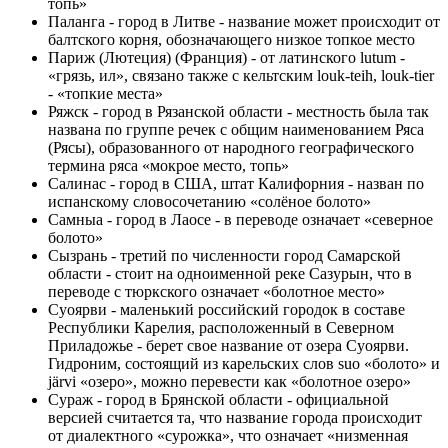
топь»
Паланга - город в Литве - название может происходит от
балтского корня, обозначающего низкое топкое место
Париж (Лютеция) (Франция) - от латинского lutum -
«грязь, ил», связано также с кельтским louk-teih, louk-tier
- «топкие места»
Ряжск - город в Рязанской области - местность была так
названа по группе речек с общим наименованием Ряса
(Рясы), образованного от народного географического
термина ряса «мокрое место, топь»
Салинас - город в США, штат Калифорния - назван по
испанскому словосочетанию «солёное болото»
Самныа - город в Лаосе - в переводе означает «северное
болото»
Сызрань - третий по численности город Самарской
области - стоит на одноименной реке Сазурын, что в
переводе с тюркского означает «болотное место»
Суоярви - маленький российский городок в составе
Республики Карелия, расположенный в Северном
Приладожье - берет свое название от озера Суоярви.
Гидроним, состоящий из карельских слов suо «болото» и
järvi «озеро», можно перевести как «болотное озеро»
Сураж - город в Брянской области - официальной
версией считается та, что название города происходит
от диалектного «сурожка», что означает «низменная