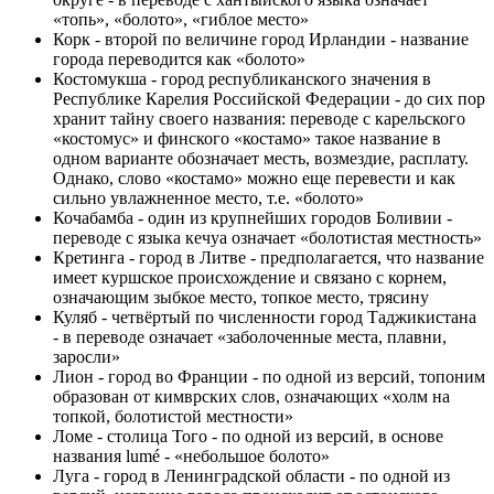
«топь», «болото», «гиблое место»
Корк - второй по величине город Ирландии - название
города переводится как «болото»
Костомукша - город республиканского значения в
Республике Карелия Российской Федерации - до сих пор
хранит тайну своего названия: переводе с карельского
«костомус» и финского «костамо» такое название в
одном варианте обозначает месть, возмездие, расплату.
Однако, слово «костамо» можно еще перевести и как
сильно увлажненное место, т.е. «болото»
Кочабамба - один из крупнейших городов Боливии -
переводе с языка кечуа означает «болотистая местность»
Кретинга - город в Литве - предполагается, что название
имеет куршское происхождение и связано с корнем,
означающим зыбкое место, топкое место, трясину
Куляб - четвёртый по численности город Таджикистана
- в переводе означает «заболоченные места, плавни,
заросли»
Лион - город во Франции - по одной из версий, топоним
образован от кимврских слов, означающих «холм на
топкой, болотистой местности»
Ломе - столица Того - по одной из версий, в основе
названия lumé - «небольшое болото»
Луга - город в Ленинградской области - по одной из