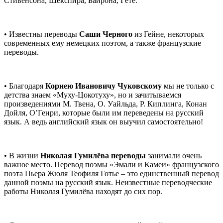
Стивенсона, Шекспира, Байрона, Гёте.
• Известны переводы
Саши Черного
из Гейне, некоторых
современных ему немецких поэтом, а также французские
переводы.
• Благодаря
Корнею Ивановичу Чуковскому
мы не только с
детства знаем «Муху-Цокотуху», но и зачитываемся
произведениями М. Твена, О. Уайльда, Р. Киплинга, Конан
Дойля, O’Генри, которые были им переведены на русский
язык. А ведь английский язык он выучил самостоятельно!
• В жизни
Николая Гумилёва переводы
занимали очень
важное место. Перевод поэмы «Эмали и Камеи» французского
поэта Пьера Жюля Теофиля Готье – это единственный перевод
данной поэмы на русский язык. Неизвестные переводческие
работы Николая Гумилёва находят до сих пор.