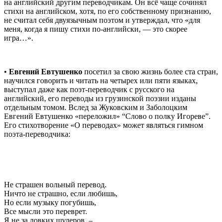
на английский другим переводчикам. Он всё чаще сочинял
стихи на английском, хотя, по его собственному признанию,
не считал себя двуязычным поэтом и утверждал, что «для
меня, когда я пишу стихи по-английски, — это скорее
игра…».
•
Евгений Евтушенко
посетил за свою жизнь более ста стран,
научился говорить и читать на четырех или пяти языках,
выступал даже как поэт-переводчик с русского на
английский, его переводы из грузинской поэзии изданы
отдельным томом. Вслед за Жуковским и Заболоцким
Евгений Евтушенко «переложил» “Слово о полку Игореве”.
Его стихотворение «О переводах» может являться гимном
поэта-переводчика:
Не страшен вольный перевод.
Ничто не страшно, если любишь,
Но если музыку погубишь,
Все мысли это переврет.
Я не за ловких шулеров, –