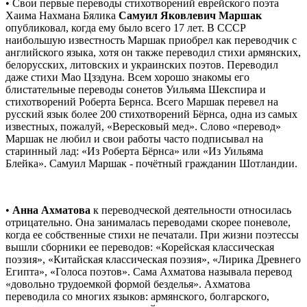
• Свои первые переводы стихотворений еврейского поэта
Хаима Нахмана Бялика
Самуил Яковлевич Маршак
опубликовал, когда ему было всего 17 лет. В СССР
наибольшую известность Маршак приобрел как переводчик с
английского языка, хотя он также переводил стихи армянских,
белорусских, литовских и украинских поэтов. Переводил
даже стихи Мао Цзэдуна. Всем хорошо знакомы его
блистательные переводы сонетов Уильяма Шекспира и
стихотворений Роберта Бернса. Всего Маршак перевел на
русский язык более 200 стихотворений Бёрнса, одна из самых
известных, пожалуй, «Вересковый мед». Слово «перевод»
Маршак не любил и свои работы часто подписывал на
старинный лад: «Из Роберта Бёрнса» или «Из Уильяма
Блейка». Самуил Маршак - почётный гражданин Шотландии.
•
Анна Ахматова
к переводческой деятельности относилась
отрицательно. Она занималась переводами скорее поневоле,
когда ее собственные стихи не печатали. При жизни поэтессы
вышли сборники ее переводов: «Корейская классическая
поэзия», «Китайская классическая поэзия», «Лирика Древнего
Египта», «Голоса поэтов». Сама Ахматова называла перевод
«довольно трудоемкой формой безделья». Ахматова
переводила со многих языков: армянского, болгарского,