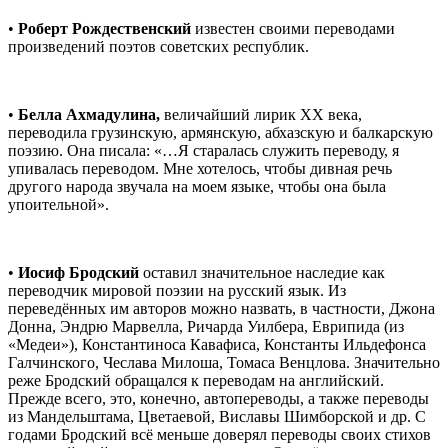
•
Роберт Рождественский
известен своими переводами
произведений поэтов советских республик.
•
Белла Ахмадулина,
величайший лирик XX века,
переводила грузинскую, армянскую, абхазскую и балкарскую
поэзию. Она писала: «…Я старалась служить переводу, я
упивалась переводом. Мне хотелось, чтобы дивная речь
другого народа звучала на моем языке, чтобы она была
упоительной».
•
Иосиф Бродский
оставил значительное наследие как
переводчик мировой поэзии на русский язык. Из
переведённых им авторов можно назвать, в частности, Джона
Донна, Эндрю Марвелла, Ричарда Уилбера, Еврипида (из
«Медеи»), Константиноса Кавафиса, Константы Ильдефонса
Галчинского, Чеслава Милоша, Томаса Венцлова. Значительно
реже Бродский обращался к переводам на английский.
Прежде всего, это, конечно, автопереводы, а также переводы
из Мандельштама, Цветаевой, Виславы Шимборской и др. С
годами Бродский всё меньше доверял переводы своих стихов