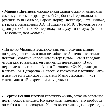
•
Марина Цветаева
хорошо знала французский и немецкий
языки, училась во французской Сорбонне. Переводила на
русский язык Бодлера, Гарсиа Лорку, Шекспира, Гёте, Рильке,
а также произведения А.С. Пушкина и М.Ю. Лермонтова на
французский язык. «Я перевожу по слуху - и по духу (вещи).
Это больше, чем «смысл».
• На долю
Михаила Зощенко
выпала и оглушительная
литературная слава, и полное забвение. Зощенко перестали
печатать, объявив «подонком литературы». Семья голодала,
чтобы как-то выжить, он занимался переводами. В его
переводе вышли книги Антти Тимонена «От Карелии до
Карпат», М. Цагараева «Повесть о колхозном плотнике Саго»
и две повести финского писателя Майю Лассилы — «За
спичками» и «Воскресший из мертвых».
•
Сергей Есенин
прожил короткую жизнь, оставив огромное
поэтическое наследие. Но мало кому известно, что пробовал
он себя и как переводчик. У него всего лишь одно переводное