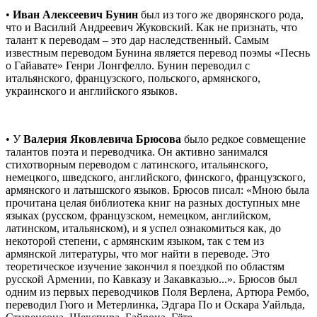
•
Иван Алексеевич Бунин
был из того же дворянского рода,
что и Василий Андреевич Жуковский. Как не признать, что
талант к переводам – это дар наследственный. Самым
известным переводом Бунина является перевод поэмы «Песнь
о Гайавате» Генри Лонгфелло. Бунин переводил с
итальянского, французского, польского, армянского,
украинского и английского языков.
• У
Валерия Яковлевича Брюсова
было редкое совмещение
талантов поэта и переводчика. Он активно занимался
стихотворным переводом с латинского, итальянского,
немецкого, шведского, английского, финского, французского,
армянского и латышского языков. Брюсов писал: «Мною была
прочитана целая библиотека книг на разных доступных мне
языках (русском, французском, немецком, английском,
латинском, итальянском), и я успел ознакомиться как, до
некоторой степени, с армянским языком, так с тем из
армянской литературы, что мог найти в переводе. Это
теоретическое изучение закончил я поездкой по областям
русской Армении, по Кавказу и Закавказью...». Брюсов был
одним из первых переводчиков Поля Верлена, Артюра Рембо,
переводил Гюго и Метерлинка, Эдгара По и Оскара Уайльда,