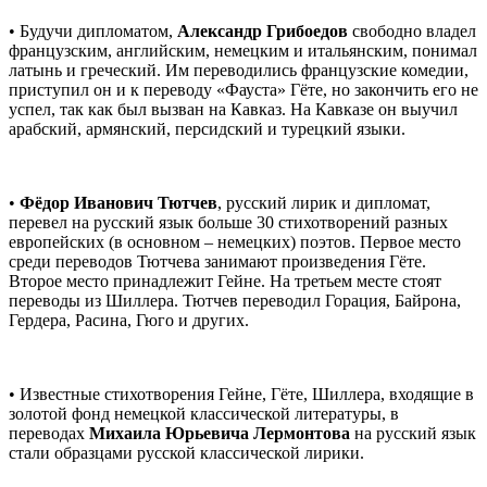
• Будучи дипломатом,
Александр Грибоедов
свободно владел
французским, английским, немецким и итальянским, понимал
латынь и греческий. Им переводились французские комедии,
приступил он и к переводу «Фауста» Гёте, но закончить его не
успел, так как был вызван на Кавказ. На Кавказе он выучил
арабский, армянский, персидский и турецкий языки.
•
Фёдор Иванович Тютчев
, русский лирик и дипломат,
перевел на русский язык больше 30 стихотворений разных
европейских (в основном – немецких) поэтов. Первое место
среди переводов Тютчева занимают произведения Гёте.
Второе место принадлежит Гейне. На третьем месте стоят
переводы из Шиллера. Тютчев переводил Горация, Байрона,
Гердера, Расина, Гюго и других.
• Известные стихотворения Гейне, Гёте, Шиллера, входящие в
золотой фонд немецкой классической литературы, в
переводах
Михаила Юрьевича Лермонтова
на русский язык
стали образцами русской классической лирики.