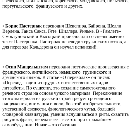
греческого, итальянского, корейского, молдавского, польского,
португальского, французского и других.
•
Борис Пастернак
переводил Шекспира, Байрона, Шелли,
Верлена, Ганса Сакса, Гете, Шиллера, Рильке. В «Гамлете»
Смоктуновский и Высоцкий произносили со сцены именно
текст Пастернака. Пастернак переводил грузинских поэтов, а
для перевода Кальдерона он изучал испанский.
•
Осип Мандельштам
переводил поэтические произведения с
французского, английского, немецкого, грузинского и
армянского языков. В статье «О переводах» он писал:
«Перевод – один из трудных и ответственных видов
литработы. По существу, это создание самостоятельного
речевого строя на основе чужого материала. Переключение
этого материала на русский строй требует громадного
напряжения, внимания и воли, богатой изобретательности,
умственной свежести, филологического чутья, большой
словарной клавиатуры, умения вслушиваться в ритм, схватить
рисунок фразы, передать ее – все это при строжайшем
самообуздании. Иначе – отсебятина».