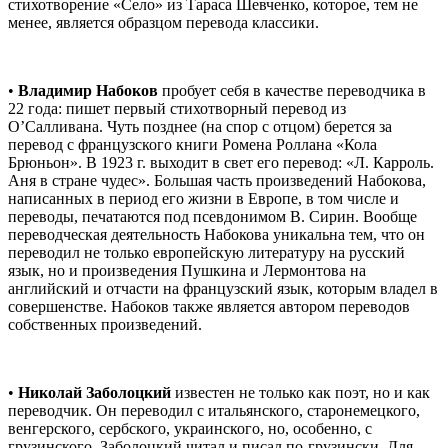
стихотворение «Село» из Тараса Шевченко, которое, тем не
менее, является образцом перевода классики.
•
Владимир Набоков
пробует себя в качестве переводчика в
22 года: пишет первый стихотворный перевод из
О’Салливана. Чуть позднее (на спор с отцом) берется за
перевод с французского книги Ромена Роллана «Кола
Брюньон». В 1923 г. выходит в свет его перевод: «Л. Карроль.
Аня в стране чудес». Большая часть произведений Набокова,
написанных в период его жизни в Европе, в том числе и
переводы, печатаются под псевдонимом В. Сирин. Вообще
переводческая деятельность Набокова уникальна тем, что он
переводил не только европейскую литературу на русский
язык, но и произведения Пушкина и Лермонтова на
английский и отчасти на французский язык, которым владел в
совершенстве. Набоков также является автором переводов
собственных произведений.
•
Николай Заболоцкий
известен не только как поэт, но и как
переводчик. Он переводил с итальянского, старонемецкого,
венгерского, сербского, украинского, но, особенно, с
грузинского. Заболоцкий читал и писал по-грузински. Для