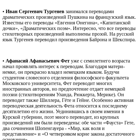
•
Иван Сергеевич Тургенев
занимался переводами
драматических произведений Пушкина на французский язык.
Известны его переводы «Евгения Онегина», «Капитанской
дочки», «Драматических поэм». Интересно, что все переводы
стихотворных произведений выполнены прозой. На русский
язык Тургенев переводил произведения Байрона и Шекспира.
•
Афанасий Афанасьевич Фет
уже с семилетнего возраста
начал проявлять интерес к переводам. Благодаря матери-
немке, он прекрасно владел немецким языком. Будучи
студентом словесного отделения философского факультета
Московского университета, Фет переводит многих
иностранных авторов, но предпочтение отдает немецкой
поэзии (стихотворениям Уланда, Рюккерта, Мерике). Он
переводит также Шиллера, Гёте и Гейне. Особенно активная
переводческая деятельность Фета относится к последнему
десятилетию его жизни. Уединившись в своем имении в
Курской губернии, поэт много переводит, из крупных
произведений им были переведены: обе части «Фауста» Гете,
два сочинения Шопенгауера - «Мир, как воля и
представление» и «О четверояком корне закона достаточного
основания».