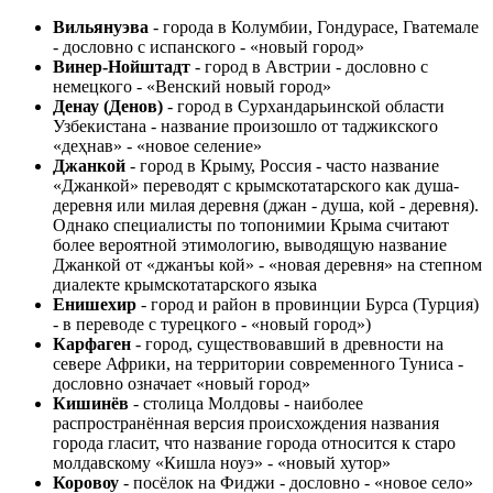
Вильянуэва
- города в Колумбии, Гондурасе, Гватемале
- дословно с испанского - «новый город»
Винер-Нойштадт
- город в Австрии - дословно с
немецкого - «Венский новый город»
Денау (Денов)
- город в Сурхандарьинской области
Узбекистана - название произошло от таджикского
«деҳнав» - «новое селение»
Джанкой
- город в Крыму, Россия - часто название
«Джанкой» переводят с крымскотатарского как душа-
деревня или милая деревня (джан - душа, кой - деревня).
Однако специалисты по топонимии Крыма считают
более вероятной этимологию, выводящую название
Джанкой от «джанъы кой» - «новая деревня» на степном
диалекте крымскотатарского языка
Енишехир
- город и район в провинции Бурса (Турция)
- в переводе с турецкого - «новый город»)
Карфаген
- город, существовавший в древности на
севере Африки, на территории современного Туниса -
дословно означает «новый город»
Кишинёв
- столица Молдовы - наиболее
распространённая версия происхождения названия
города гласит, что название города относится к старо
молдавскому «Кишла ноуэ» - «новый хутор»
Коровоу
- посёлок на Фиджи - дословно - «новое село»