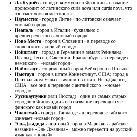
Ла-Курнёв
- город и коммуна во Франции - название
происходит от латинского curia nova или curtis nova, что
означает «новая местность»
Науместис
- город в Литве - по-литовски означает
«новый город»
Неаполь
- город в Италии - буквально с
древнегреческого - «новый город»
Ново-Место
- город в Словении - в переводе со
словенского - «новый город»
Нойштадт
- города в Германии в землях Рейнланд-
Пфальц, Гессен, Саксонии, Бранденбург - в переводе с
немецкого - «новый город»
Нойштадт
- современный город Вейхерово в Польше
Ньютаун
- город в штате Коннектикут, США; город в
Центральном Уэльсе; тауншип в штате Нью-Джерси,
США - все они в переводе с английского - «новые
города»
Уусикаупунки
(или Нюстад) - один из самых старых
городов в Финляндии - его название переводится с
финского как новый город
Чиангмай
- город в Таиланде - в переводе с тайского
означает «новый город»
Эль-Джадида
- портовый город в Марокко - арабское
название «Эль-Джадида» - можно перевести на русский
язык как «новый»