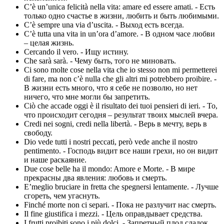
C’è un’unica felicità nella vita: amare ed essere amati. - Есть
только одно счастье в жизни, любить и быть любимыми.
C’è sempre una via d’uscita. - Выход есть всегда.
C’è tutta una vita in un’ora d’amore. - В одном часе любви
– целая жизнь.
Cercando il vero. - Ищу истину.
Che sarà sarà. - Чему быть, того не миновать.
Ci sono molte cose nella vita che io stesso non mi permetterei
di fare, ma non c’è nulla che gli altri mi potrebbero proibire. -
В жизни есть много, что я себе не позволю, но нет
ничего, что мне могли бы запретить.
Ciò che accade oggi è il risultato dei tuoi pensieri di ieri. - То,
что происходит сегодня – результат твоих мыслей вчера.
Credi nei sogni, credi nella libertà. - Верь в мечту, верь в
свободу.
Dio vede tutti i nostri peccati, però vede anche il nostro
pentimento. - Господь видит все наши грехи, но он видит
и наше раскаяние.
Due cose belle ha il mondo: Amore e Morte. - В мире
прекрасны два явления: любовь и смерть.
E’meglio bruciare in fretta che spegnersi lentamente. - Лучше
сгореть, чем угаснуть.
Finché morte non ci separi. - Пока не разлучит нас смерть.
Il fine giustifica i mezzi. - Цель оправдывает средства.
I frutti proibiti sono i più dolci. - Запретный плод сладок.