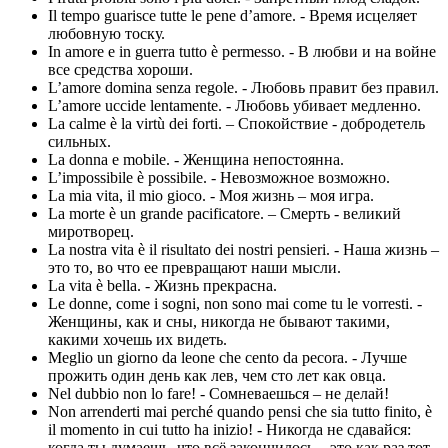
Il tempo guarisce tutte le pene d’amore. - Время исцеляет
любовную тоску.
In amore e in guerra tutto è permesso. - В любви и на войне
все средства хороши.
L’amore domina senza regole. - Любовь правит без правил.
L’amore uccide lentamente. - Любовь убивает медленно.
La calme è la virtù dei forti. – Спокойствие - добродетель
сильных.
La donna e mobile. - Женщина непостоянна.
L’impossibile è possibile. - Невозможное возможно.
La mia vita, il mio gioco. - Моя жизнь – моя игра.
La morte è un grande pacificatore. – Смерть - великий
миротворец.
La nostra vita è il risultato dei nostri pensieri. - Наша жизнь –
это то, во что ее превращают наши мысли.
La vita è bella. - Жизнь прекрасна.
Le donne, come i sogni, non sono mai come tu le vorresti. -
Женщины, как и сны, никогда не бывают такими,
какими хочешь их видеть.
Meglio un giorno da leone che cento da pecora. - Лучше
прожить один день как лев, чем сто лет как овца.
Nel dubbio non lo fare! - Сомневаешься – не делай!
Non arrenderti mai perché quando pensi che sia tutto finito, è
il momento in cui tutto ha inizio! - Никогда не сдавайся:
когда ты думаешь, что всё закончилось – это как раз тот