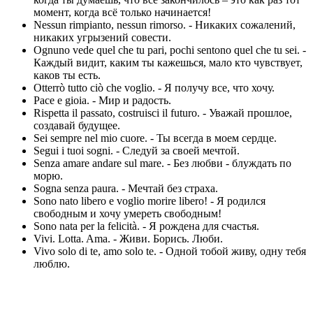
момент, когда всё только начинается!
Nessun rimpianto, nessun rimorso. - Никаких сожалений,
никаких угрызений совести.
Ognuno vede quel che tu pari, pochi sentono quel che tu sei. -
Каждый видит, каким ты кажешься, мало кто чувствует,
каков ты есть.
Otterrò tutto ciò che voglio. - Я получу все, что хочу.
Pace e gioia. - Мир и радость.
Rispetta il passato, costruisci il futuro. - Уважай прошлое,
создавай будущее.
Sei sempre nel mio cuore. - Ты всегда в моем сердце.
Segui i tuoi sogni. - Следуй за своей мечтой.
Senza amare andare sul mare. - Без любви - блуждать по
морю.
Sogna senza paura. - Мечтай без страха.
Sono nato libero е voglio morire libero! - Я родился
свободным и хочу умереть свободным!
Sono nata per la felicità. - Я рождена для счастья.
Vivi. Lotta. Ama. - Живи. Борись. Люби.
Vivo solo di te, amo solo te. - Одной тобой живу, одну тебя
люблю.