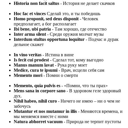
Historia non facit saltus
- История не делает скачков
Hoc fac et vinces
Сделай это, и ты победишь
Homo proponit, sed deus disponit
- Человек
предполагает, а бог располагает
Ibi bene, ubi patria
- Там хорошо, где отечество
Inter arma silent
- Среди оружия молчат музы
Interdum stultus opportuna loquitur
- Подчас и дурак
дельное скажет
In vino veritas
- Истина в вине
Is fecit cui prodest
- Сделал тот, кому выгодно
Manus manum lavat
- Рука руку моет
Medice, cura te ipsumi
- Врач, исцели себя сам
Memento mori
- Помни о смерти
Memento, quia pulvis es
- «Помни, что ты прах»
Mens sana in corpore sano
- В здоровом геле здоровый
дух.
Nihil habeo, nihil curo
- Ничего не имею – ни о чем не
забочусь
Mutantur et nos mutamur in illis
- Меняются времена, и
мы меняемся вместе с ними
Natura abhorret vacuum
- Природа не терпит пустоты