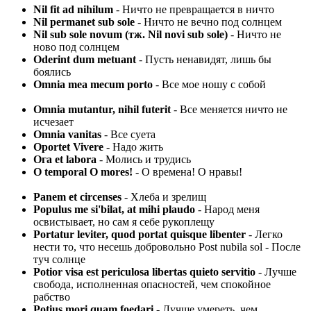
Nil fit ad nihilum
- Ничто не превращается в ничто
Nil permanet sub sole
- Ничто не вечно под солнцем
Nil sub sole novum (тж. Nil novi sub sole)
- Ничто не
ново под солнцем
Oderint dum metuant
- Пусть ненавидят, лишь бы
боялись
Omnia mea mecum porto
- Все мое ношу с собой
Omnia mutantur, nihil futerit
- Все меняется ничто не
исчезает
Omnia vanitas
- Все суета
Oportet Vivere
- Надо жить
Ога et labora
- Молись и трудись
О temporal О mores!
- О времена! О нравы!
Panem et circenses
- Хлеба и зрелищ
Populus me si'bilat, at mihi plaudo
- Народ меня
освистывает, но сам я себе рукоплещу
Portatur leviter, quod portat quisque libenter
- Легко
нести то, что несешь добровольно Post nubila sol - После
туч солнце
Potior visa est periculosa libertas quieto servitio
- Лучше
свобода, исполненная опасностей, чем спокойное
рабство
Potius mori quam foedari
- Лучше умереть, чем