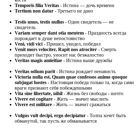
Temporis filia Veritas
- Истина — дочь времени
Tertium non datur
- Третьего не дано
Testis unus, testis nullus
- Один свидетель — не
свидетель
Variam semper dant otia mentem
- Праздность всегда
порождает в душе непостоянство
Veni, vidi vici
- Пришел, увидел, победил
Venit mors velociter, Rapit nos atrociter
- Смерть
приходит быстро, уносит нас безжалостно
Veritas magis amieitiae
- Истина выше дружбы
Veritas odium parit
- Истина рождает ненависть
Victoria nulla est, Quam quae confessos animo quoque
subjugat hostes
- Настоящая победа только та, когда сами
враги признают себя побежденными
Vita sine lihertate, nihil
- Жизнь без свободы - ничто
Vivere est cogitare
- Жить — значит мыслить
Vivere est militare
- Жить — значит сражаться
Vulgus vult decipi, ergo decipiatur
- Толпа хочет быть
обманутой, так пусть же обманывается