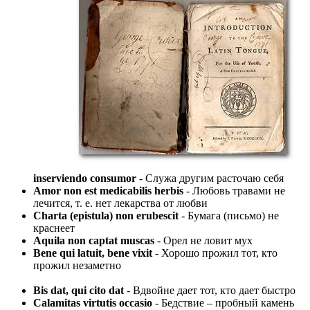
inserviendo consumor
- Служа другим расточаю себя
Amor non est medicabilis herbis
- Любовь травами не
лечится, т. е. нет лекарства от любви
Charta (epistula) non erubescit
- Бумага (письмо) не
краснеет
Aquila non captat muscas
- Орел не ловит мух
Bene qui latuit, bene vixit
- Хорошо прожил тот, кто
прожил незаметно
Bis dat, qui cito dat
- Вдвойне дает тот, кто дает быстро
Calamitas virtutis occasio
- Бедствие – пробный камень