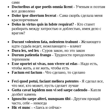
сами
Doctoribus at que poetis omnia licent
- Ученым и поэтам
все дозволено
Dolor ipse disertum fecerat
- Сама скорбь сделала меня
красноречивым
Dolus in virtus quis in hdste requirat?
- Кто станет
разбирать между хитростью и доблестью, имея дело с
врагом?
Ducunt volentem fata, nolentem trahunt
- Желающего
идти судьба ведет, нежелающего – влачит
Dura lex, sed lex
- Суров закон, но это закон
Durum patientia frango
- Трудности преодолеваю
терпением
Esse oportet ut vivas, non vivere ut edas
- Надо есть,
чтобы жить, а не жить, чтобы есть
Factum est factum
- Что сделано, то сделано
Feci quod potui, faciant meliora potentes
- Я сделал все,
что мог, кто может, пусть сделает лучше
Gutta cavat lapidem non vi sed saepe cadendo
- Капля
долбит камень
Ignoscito saepe alteri, nunquam tibi
- Другим прощай
часто, себе – никогда
Hic et nunc
- «Здесь и сейчас»