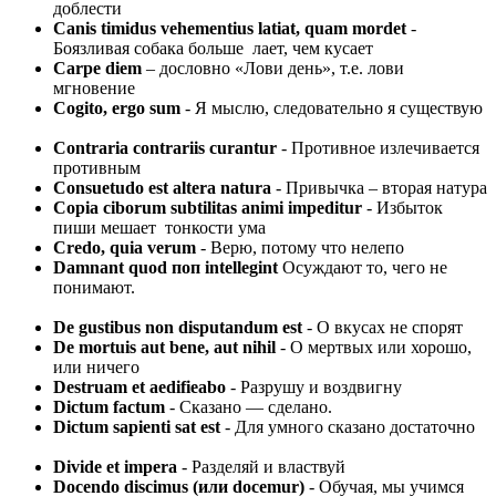
доблести
Canis timidus vehementius latiat, quam mordet
-
Боязливая собака больше лает, чем кусает
Carpe diem
– дословно «Лови день», т.е. лови
мгновение
Cogito, ergo sum
- Я мыслю, следовательно я существую
Contraria contrariis curantur
- Противное излечивается
противным
Consuetudo est altera natura
- Привычка – вторая натура
Copia ciborum subtilitas animi impeditur
- Избыток
пиши мешает тонкости ума
Credo, quia verum
- Верю, потому что нелепо
Damnant quod поп intellegint
Осуждают то, чего не
понимают.
De gustibus non disputandum est
- О вкусах не спорят
De mortuis aut bene, aut nihil
- О мертвых или хорошо,
или ничего
Destruam et aedifieabo
- Разрушу и воздвигну
Dictum factum
- Сказано — сделано.
Dictum sapienti sat est
- Для умного сказано достаточно
Divide et impera
- Разделяй и властвуй
Docendo discimus (или docemur)
- Обучая, мы учимся