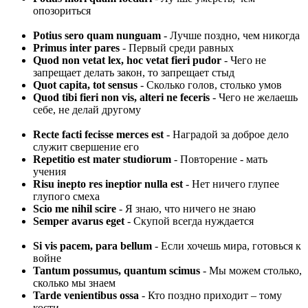
опозориться
Potius sero quam nunguam
- Лучше поздно, чем никогда
Primus inter pares
- Первый среди равных
Quod non vetat lex, hoc vetat fieri pudor
- Чего не
запрещает делать закон, то запрещает стыд
Quot capita, tot sensus
- Сколько голов, столько умов
Quod tibi fieri non vis, alteri ne feceris
- Чего не желаешь
себе, не делай другому
Recte facti fecisse merces est
- Наградой за доброе дело
служит свершение его
Repetitio est mater studiorum
- Повторение - мать
учения
Risu inepto res ineptior nulla est
- Нет ничего глупее
глупого смеха
Scio me nihil scire
- Я знаю, что ничего не знаю
Semper avarus eget
- Скупой всегда нуждается
Si vis pacem, para bellum
- Если хочешь мира, готовься к
войне
Tantum possumus, quantum scimus
- Мы можем столько,
сколько мы знаем
Tarde venientibus ossa
- Кто поздно приходит – тому
кости