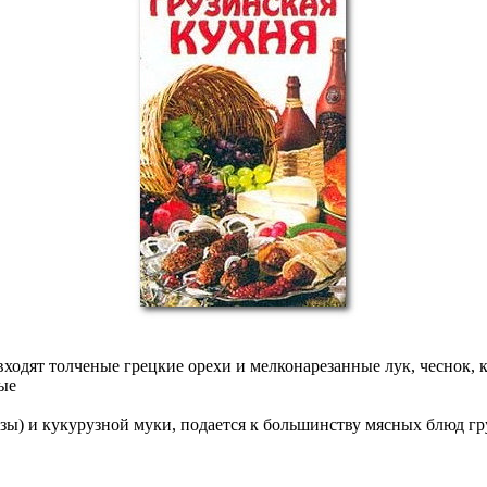
о входят толченые грецкие орехи и мелконарезанные лук, чеснок
ые
изы) и кукурузной муки, подается к большинству мясных блюд г