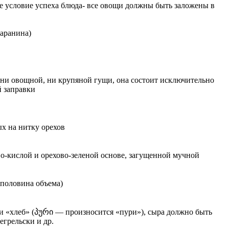
е условие успеха блюда- все овощи должны быть заложены в
баранина)
ни овощной, ни крупяной гущи, она состоит исключительно
й заправки
ых на нитку орехов
о-кислой и орехово-зеленой основе, загущенной мучной
 половина объема)
 и «хлеб» (პური — произносится «пури»), сыра должно быть
егрельски и др.