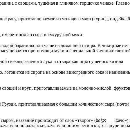
ранина с овощами, тушёная в глиняном горшочке чанахе. Главно
ое рагу, приготавливаемое из молодого мяса (курица, индейка,
, имеретинского сыра и кукурузной муки
олодой баранины или чаще из домашней птицы. В чихиртме нет 
й загущивается при помощи муки и специальной яично-кислотно
еной свеклы, зеленого лука и отвара-кашицы сушеного кизила
о, готовится из сиропа на основе виноградного сока и нанизанн
з овощей и круп, приготавливаемые на молочно-кислой, фруктов
й Грузии, приготавливаемая с большим количеством сыра (почти
 сыром, название происходит от слов «творог» (ხაჭო — «хачо»)
 хачапури по-аджарски, хачапури по-имеретински, хачапури по-м