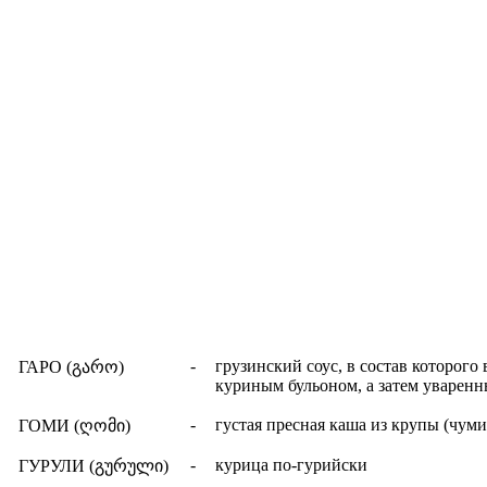
-
грузинский соус, в состав которог
ГАРО
(გარო)
куриным бульоном, а затем уваренн
-
густая пресная каша из крупы (чум
ГОМИ (
ღომი
)
-
курица по-гурийски
ГУРУЛИ (
გურული
)