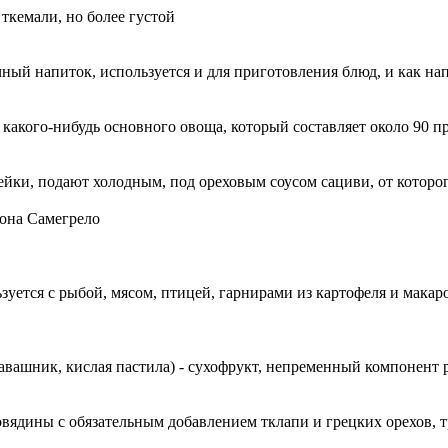
 ткемали, но более густой
ый напиток, используется и для приготовления блюд, и как на
 какого-нибудь основного овоща, который составляет около 90 
йки, подают холодным, под ореховым соусом сациви, от которог
иона Самегрело
ьзуется с рыбой, мясом, птицей, гарнирами из картофеля и мака
лавашник, кислая пастила) - сухофрукт, непременный компонент 
вядины с обязательным добавлением тклапи и грецких орехов, т