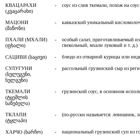
КВАЦАРАХИ
-
соус из слив ткемали, похож на соус
(კვაცარახი)
МАЦОНИ
-
кавказский уникальный кисломолочн
(მაწონი)
ПХАЛИ (МХАЛИ)
-
особый салат, приготавливаемый из
свекольный, мхали луковый и т. д.)
(
ფხალი
)
-
блюдо из отварной курицы или инде
САЦИВИ (
საცივი
)
СУЛУГУНИ
-
рассольный грузинский сыр из рег
(
სულუგუნი,
სულგუნი
)
ТКЕМАЛИ
-
грузинский соус, в основном испол
(ტყემლის
საწებელა)
ТКЛАПИ
-
(по-русски называется: левишник, 
(ტყლაპი)
-
национальный грузинский суп из го
ХАРЧО (
ხარჩო
)