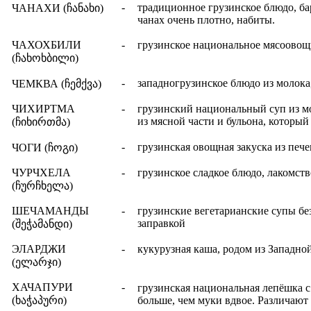
-
традиционное грузинское блюдо, ба
ЧАНАХИ (
ჩანახი
)
чанах очень плотно, набиты.
ЧАХОХБИЛИ
-
грузинское национальное мясоовощн
(ჩახოხბილი)
-
западногрузинское блюдо из молока
ЧЕМКВА
(ჩემქვა)
ЧИХИРТМА
-
грузинский национальный суп из м
из мясной части и бульона, которы
(ჩიხირთმა)
-
грузинская овощная закуска из печ
ЧОГИ
(ჩოგი)
ЧУРЧХЕЛА
-
грузинское сладкое блюдо, лакомств
(ჩურჩხელა)
ШЕЧАМАНДЫ
-
грузинские вегетарианские супы бе
заправкой
(შეჭამანდი)
ЭЛАРДЖИ
-
кукурузная каша, родом из Западно
(ელარჯი)
ХАЧАПУРИ
-
грузинская национальная лепёшка с
(ხაჭაპური)
больше, чем муки вдвое. Различают