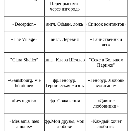
Перепрыгнуть
через изгородь
«Deception»
англ. Обман, ложь
«Список контактов»
«The Village»
англ. Деревня
«Таинственный
лес»
"Clara Sheller"
англ. Клара Шеллер
"Секс в Большом
Париже"
«Gainsbourg. Vie
фр.Генсбур.
«Генсбур. Любовь
héroïque»
Героическая жизнь
хулигана»
«Les regrets»
фр. Сожаления
«Давние
любовники»
«Mes amis, mes
фр.Мои друзья, мои
«Каждый хочет
amours»
любови
любить»