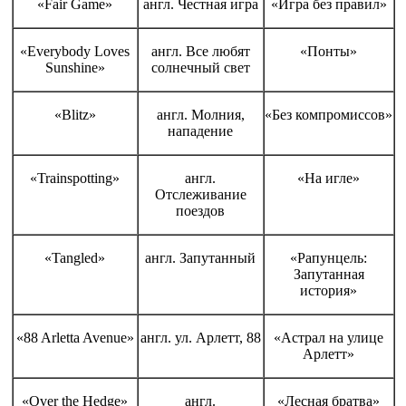
«Fair Game»
англ. Честная игра
«Игра без правил»
«Everybody Loves
англ. Все любят
«Понты»
Sunshine»
солнечный свет
«Blitz»
англ. Молния,
«Без компромиссов»
нападение
«Trainspotting»
англ.
«На игле»
Отслеживание
поездов
«Tangled»
англ. Запутанный
«Рапунцель:
Запутанная
история»
«88 Arletta Avenue»
англ. ул. Арлетт, 88
«Астрал на улице
Арлетт»
«Over the Hedge»
англ.
«Лесная братва»