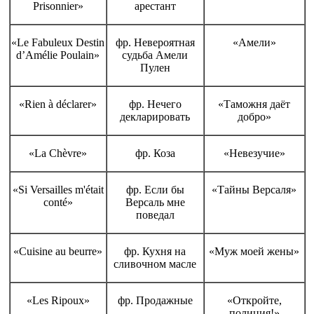
Prisonnier»
арестант
«Le Fabuleux Destin
фр. Невероятная
«Амели»
d’Amélie Poulain»
судьба Амели
Пулен
«Rien à déclarer»
фр. Нечего
«Таможня даёт
декларировать
добро»
«La Chèvre»
фр. Коза
«Невезучие»
«Si Versailles m'était
фр. Если бы
«Тайны Версаля»
conté»
Версаль мне
поведал
«Cuisine au beurre»
фр. Кухня на
«Муж моей жены»
сливочном масле
«Les Ripoux»
фр. Продажные
«Откройте,
полиция!»