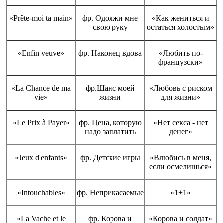
«Prête-moi ta main»
фр. Одолжи мне
«Как жениться и
свою руку
остаться холостым»
«Enfin veuve»
фр. Наконец вдова
«Любить по-
французски»
«La Chance de ma
фр.Шанс моей
«Любовь с риском
vie»
жизни
для жизни»
«Le Prix à Payer»
фр. Цена, которую
«Нет секса - нет
надо заплатить
денег»
«Jeux d'enfants»
фр. Детские игры
«Влюбись в меня,
если осмелишься»
«Intouchables»
фр. Неприкасаемые
«1+1»
«La Vache et le
фр. Корова и
«Корова и солдат»