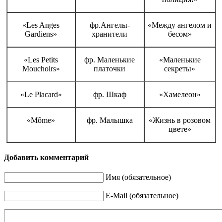
«Les Anges
фр.Ангелы-
«Между ангелом и
Gardiens»
хранители
бесом»
«Les Petits
фр. Маленькие
«Маленькие
Mouchoirs»
платочки
секреты»
«Le Placard»
фр. Шкаф
«Хамелеон»
«Môme»
фр. Малышка
«Жизнь в розовом
цвете»
Добавить комментарий
Имя (обязательное)
E-Mail (обязательное)