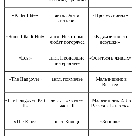
«Killer Elite»
англ. Элита
«Профессионал»
киллеров
«Some Like It Hot»
англ. Некоторые
«В джазе только
любят погорячее
девушки»
«Lost»
англ. Пропавшие,
«Остаться в живых»
потерянные
«The Hangover»
англ. похмелье
«Мальчишник в
Вегасе»
«The Hangover: Part
англ. Похмелье,
«Мальчишник 2: Из
II»
часть II
Вегаса в Бангкок»
«The Ring»
англ. Кольцо
«Звонок»