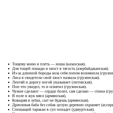
Тощему коню и плеть — ноша (казахская).
Для тощей лошади и хвост в тягость (азербайджанская).
Из-за длинной бороды коза себя попом возомнила (грузин
Лиса в свидетели свой хвост назвала (грузинская).
Лентяй и дорогу ногой указывает (литовская).
Поп что увидел, то и освятил (грузинская).
Чужие сделают — сердце болит, сам сделаю — спина (гру
В поле и жук мясо (армянская).
Ковыряя в зубах, сыт не будешь (армянская).
Драчливая баба без собак целую деревню охраняет (ассир
Спешащий таракан в суп попадет (удмуртская).