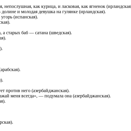
 непослушная, как курица, и ласковая, как ягненок (ирландская
в долине и молодая девушка на гулянке (ирландская).
угорь (испанская).
кая).
 а старых баб — сатана (шведская).
я).
).
арабская).
).
ует против него (азербайджанская).
ажай меня всегда», — подумала она (азербайджанская).
я).
рская).