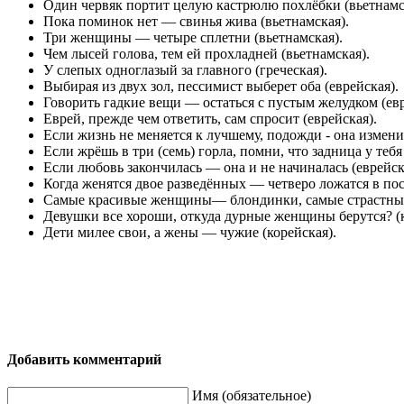
Один червяк портит целую кастрюлю похлёбки (вьетнамс
Пока поминок нет — свинья жива (вьетнамская).
Три женщины — четыре сплетни (вьетнамская).
Чем лысей голова, тем ей прохладней (вьетнамская).
У слепых одноглазый за главного (греческая).
Выбирая из двух зол, пессимист выберет оба (еврейская).
Говорить гадкие вещи — остаться с пустым желудком (евр
Еврей, прежде чем ответить, сам спросит (еврейская).
Если жизнь не меняется к лучшему, подожди - она измени
Если жрёшь в три (семь) горла, помни, что задница у тебя
Если любовь закончилась — она и не начиналась (еврейск
Когда женятся двое разведённых — четверо ложатся в пост
Самые красивые женщины— блондинки, самые страстные 
Девушки все хороши, откуда дурные женщины берутся? (к
Дети милее свои, а жены — чужие (корейская).
Добавить комментарий
Имя (обязательное)