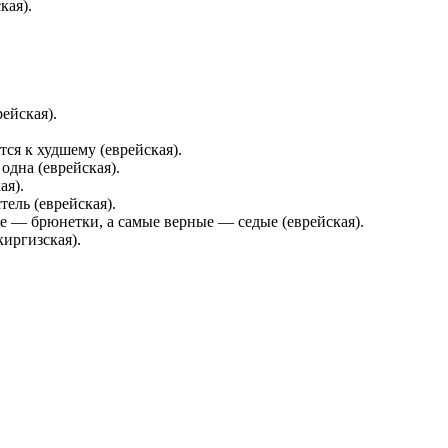
кая).
ейская).
тся к худшему (еврейская).
 одна (еврейская).
ая).
ель (еврейская).
— брюнетки, а самые верные — седые (еврейская).
иргизская).