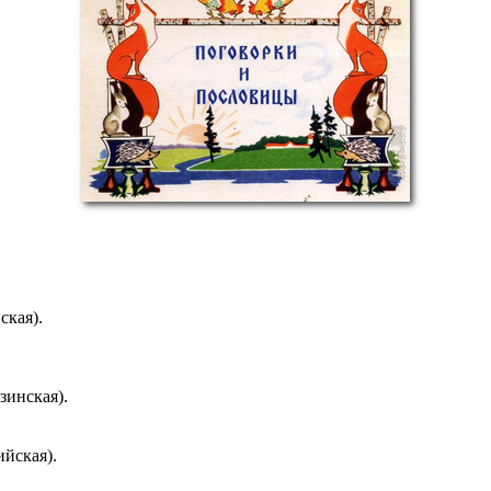
ская).
зинская).
ийская).